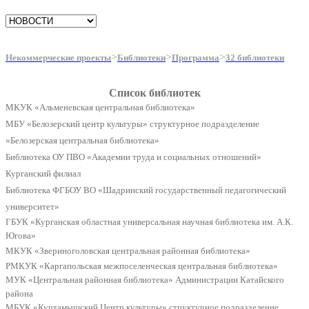
>
>
>
Некоммерческие проекты
Библиотеки
Программа
32 библиотеки
Список библиотек
МКУК «Альменевская центральная библиотека»
МБУ «Белозерский центр культуры» структурное подразделение
«Белозерская центральная библиотека»
Библиотека ОУ ПВО «Академии труда и социальных отношений»
Курганский филиал
Библиотека ФГБОУ ВО «Шадринский государственный педагогический
университет»
ГБУК «Курганская областная универсальная научная библиотека им. А.К.
Югова»
МКУК «Звериноголовская центральная районная библиотека»
РМКУК «Каргапольская межпоселенческая центральная библиотека»
МУК «Центральная районная библиотека» Администрации Катайского
района
МБУК «Куртамышский Центр культуры» структурное подразделение