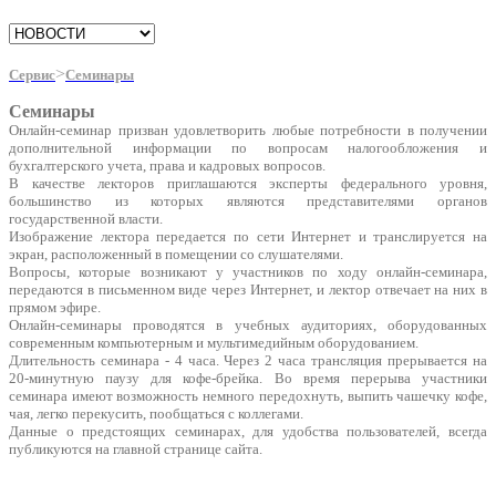
>
Сервис
Семинары
Семинары
Онлайн-семинар призван удовлетворить любые потребности в получении
дополнительной информации по вопросам налогообложения и
бухгалтерского учета, права и кадровых вопросов.
В качестве лекторов приглашаются эксперты федерального уровня,
большинство из которых являются представителями органов
государственной власти.
Изображение лектора передается по сети Интернет и транслируется на
экран, расположенный в помещении со слушателями.
Вопросы, которые возникают у участников по ходу онлайн-семинара,
передаются в письменном виде через Интернет, и лектор отвечает на них в
прямом эфире.
Онлайн-семинары проводятся в учебных аудиториях, оборудованных
современным компьютерным и мультимедийным оборудованием.
Длительность семинара - 4 часа. Через 2 часа трансляция прерывается на
20-минутную паузу для кофе-брейка. Во время перерыва участники
семинара имеют возможность немного передохнуть, выпить чашечку кофе,
чая, легко перекусить, пообщаться с коллегами.
Данные о предстоящих семинарах, для удобства пользователей, всегда
публикуются на главной странице сайта.