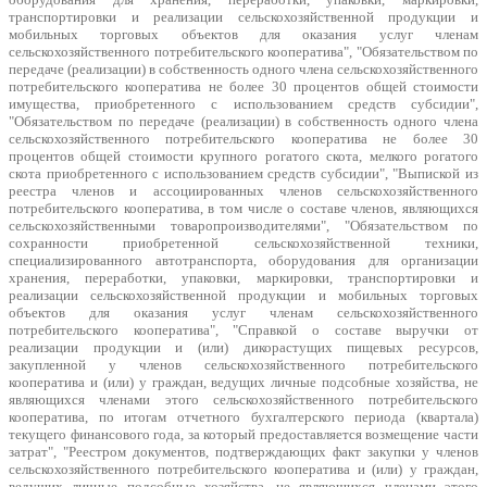
транспортировки и реализации сельскохозяйственной продукции и
мобильных торговых объектов для оказания услуг членам
сельскохозяйственного потребительского кооператива", "Обязательством по
передаче (реализации) в собственность одного члена сельскохозяйственного
потребительского кооператива не более 30 процентов общей стоимости
имущества, приобретенного с использованием средств субсидии",
"Обязательством по передаче (реализации) в собственность одного члена
сельскохозяйственного потребительского кооператива не более 30
процентов общей стоимости крупного рогатого скота, мелкого рогатого
скота приобретенного с использованием средств субсидии", "Выпиской из
реестра членов и ассоциированных членов сельскохозяйственного
потребительского кооператива, в том числе о составе членов, являющихся
сельскохозяйственными товаропроизводителями", "Обязательством по
сохранности приобретенной сельскохозяйственной техники,
специализированного автотранспорта, оборудования для организации
хранения, переработки, упаковки, маркировки, транспортировки и
реализации сельскохозяйственной продукции и мобильных торговых
объектов для оказания услуг членам сельскохозяйственного
потребительского кооператива", "Справкой о составе выручки от
реализации продукции и (или) дикорастущих пищевых ресурсов,
закупленной у членов сельскохозяйственного потребительского
кооператива и (или) у граждан, ведущих личные подсобные хозяйства, не
являющихся членами этого сельскохозяйственного потребительского
кооператива, по итогам отчетного бухгалтерского периода (квартала)
текущего финансового года, за который предоставляется возмещение части
затрат", "Реестром документов, подтверждающих факт закупки у членов
сельскохозяйственного потребительского кооператива и (или) у граждан,
ведущих личные подсобные хозяйства, не являющихся членами этого