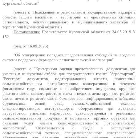
Курганской области"
(вместе с "Положением о региональном государственном надзоре в
области защиты населения и территорий от чрезвычайных ситуаций
регионального, межмуниципального и муниципального характера на
территории Курганской области")
Постановление
Правительства Курганской области от 24.05.2019 N
152
(ред. от 16.09.2025)
"Об утверждении порядков предоставления субсидий на создание
системы поддержки фермеров и развитие сельской кооперации"
(вместе с "Критериями оценки представленных документов для
участия в конкурсном отборе для предоставления гранта "Агростартап",
"Реестром документов, подтверждающих затраты, понесенные
сельскохозяйственным потребительским кооперативом в текущем
финансовом году, связанные с приобретением имущества, крупного
рогатого скота, мелкого рогатого скота в целях замены крупного рогатого
скота, мелкого рогатого скота, больного или инфицированного лейкозом,
бруцеллезом, оспой овец, сельскохозяйственной техники,
специализированного автотранспорта, оборудования для хранения,
переработки, упаковки, маркировки, транспортировки и реализации
сельскохозяйственной продукции и мобильных торговых объектов для
оказания услуг членам сельскохозяйственного потребительского
кооператива", "Обязательством о вводе в эксплуатацию
сельскохозяйственной техники, специализированного автотранспорта,
оборудования для хранения, переработки, упаковки, маркировки,