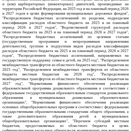
и (или) карбюраторных (инжекторных) двигателей, производимые на
территории Российской Федерации, на 2025 год и на плановый период 2026
и 2027 годов в целях формирования муниципальных дорожных фондов",
"Распределением бюджетных ассигнований по разделам, подразделам
классификации расходов областного бюджета на 2025 и на плановый
период 2026 и 2027 годов", "Ведомственной структурой расходов
областного бюджета на 2025 и на плановый период 2026 и 2027 годов",
"Распределением бюджетных ассигнований по целевым статьям
(государственным программам и непрограммным направлениям
деятельности), группам и подгруппам видов расходов классификации
расходов областного бюджета на 2025 и на плановый период 2026 и 2027
годов", "Распределением бюджетных ассигнований, направляемых на
государственную поддержку семьи и детей, на 2025 год", "Распределением
межбюджетных трансфертов из областного бюджета местным бюджетам на
2025 год", "Распределением межбюджетных трансфертов из областного
бюджета местным бюджетам на 2026 год", "Распределением
межбюджетных трансфертов из областного бюджета местным бюджетам на
2027 год", "Нормативами финансового обеспечения реализации
образовательной программы дошкольного образования в соответствии с
федеральным государственным образовательным стандартом дошкольного
образования в муниципальных дошкольных образовательных
организациях", "Нормативами финансового обеспечения реализации
основных общеобразовательных программ в соответствии с федеральными
государственными образовательными стандартами общего образования, а
также дополнительного образования детей в муниципальных
общеобразовательных организациях", "Перечнем субсидий местным
бюджетам, предоставляемых из областного бюджета в целях
софинансирования расходных обязательств, возникающих при выполнении