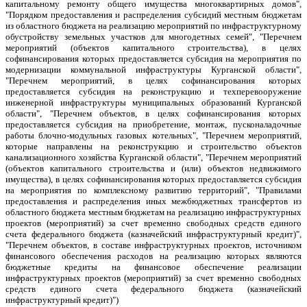
капитальному ремонту общего имущества многоквартирных домов",
"Порядком предоставления и распределения субсидий местным бюджетам
из областного бюджета на реализацию мероприятий по инфраструктурному
обустройству земельных участков для многодетных семей", "Перечнем
мероприятий (объектов капитального строительства), в целях
софинансирования которых предоставляется субсидия на мероприятия по
модернизации коммунальной инфраструктуры Курганской области",
"Перечнем мероприятий, в целях софинансирования которых
предоставляется субсидия на реконструкцию и техперевооружение
инженерной инфраструктуры муниципальных образований Курганской
области", "Перечнем объектов, в целях софинансирования которых
предоставляется субсидия на приобретение, монтаж, пусконаладочные
работы блочно-модульных газовых котельных", "Перечнем мероприятий,
которые направлены на реконструкцию и строительство объектов
канализационного хозяйства Курганской области", "Перечнем мероприятий
(объектов капитального строительства и (или) объектов недвижимого
имущества), в целях софинансирования которых предоставляется субсидия
на мероприятия по комплексному развитию территорий", "Правилами
предоставления и распределения иных межбюджетных трансфертов из
областного бюджета местным бюджетам на реализацию инфраструктурных
проектов (мероприятий) за счет временно свободных средств единого
счета федерального бюджета (казначейский инфраструктурный кредит)",
"Перечнем объектов, в составе инфраструктурных проектов, источником
финансового обеспечения расходов на реализацию которых являются
бюджетные кредиты на финансовое обеспечение реализации
инфраструктурных проектов (мероприятий) за счет временно свободных
средств единого счета федерального бюджета (казначейский
инфраструктурный кредит)")