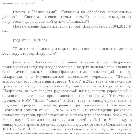
военной операции"
(вместе с "Заявлениями", "Согласием на обработку персональных
данных", "Списком членов семьи (семей) военнослужащего(их),
получателей единовременной денежной выплаты")
Постановление
Администрации города Шадринска от 17.04.2025 N
847
(ред. от 21.10.2025)
"О мерах по организации отдыха, оздоровления и занятости детей в
2025 году в городе Шадринске"
(вместе с "Показателями численности детей города Шадринска,
планируемыми к отдыху и оздоровлению в лагерях дневного пребывания на
базе муниципальных общеобразовательных организаций города
Шадринска и в Муниципальном автономном учреждении "Детский
загородный оздоровительный лагерь "Салют" в 2025 году в каникулярное
время за счет с субсидий бюджета Курганской области, бюджета города
Шадринска, за счет средств родительской платы, средств учреждений и
организаций различных организационно-правовых форм", "Стоимостью
путевок в МАУ "ДЗОЛ "Салют" в 2025 году в каникулярное время в
пределах средств, предусмотренных распоряжением Правительства
Курганской области от 27.11.2024 N 379-р "Об утверждении расчетной
стоимости путевок, приобретаемых за счет средств областного бюджета, в
2025 году", "Стоимостью питания для детей в ЛДП в 2025 году в
каникулярное время в пределах средств, предусмотренных в Соглашении от
10.01.2025 N 4 "О предоставлении субсидии в 2025 году из бюджета
Курганской области бюджету города Шадринска Курганской области на