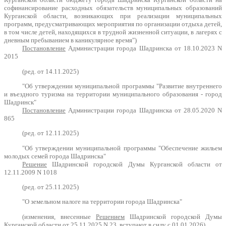
софинансирование расходных обязательств муниципальных образований
Курганской области, возникающих при реализации муниципальных
программ, предусматривающих мероприятия по организации отдыха детей,
в том числе детей, находящихся в трудной жизненной ситуации, в лагерях с
дневным пребыванием в каникулярное время")
Постановление
Администрации города Шадринска от 18.10.2023 N
2015
(ред. от 14.11.2025)
"Об утверждении муниципальной программы "Развитие внутреннего
и въездного туризма на территории муниципального образования - город
Шадринск"
Постановление
Администрации города Шадринска от 28.05.2020 N
865
(ред. от 12.11.2025)
"Об утверждении муниципальной программы "Обеспечение жильем
молодых семей города Шадринска"
Решение
Шадринской городской Думы Курганской области от
12.11.2009 N 1018
(ред. от 25.11.2025)
"О земельном налоге на территории города Шадринска"
(изменения, внесенные
Решением
Шадринской городской Думы
Курганской области от 25.11.2025 N 23,
вступают
в силу с 01.01.2026)