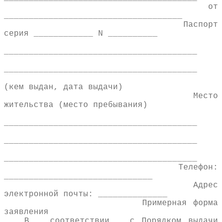
от
____________________________________
Паспорт
серия ____________ N __________
_______________________________________
_______________________________________
(кем выдан, дата выдачи)
Место
жительства (место пребывания)
_______________________________________
_______________________________________
_______________________________________
Телефон:
______________________________
Адрес
электронной почты: ______________
Примерная форма
заявления
В соответствии с Порядком выдачи