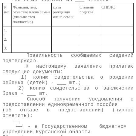
N
Фамилия, имя,
Дата
Степень
СНИЛС
п/п
отчество члена семьи
рождения
родства
(указывается
члена семьи
полностью)
1.
2.
3.
Правильность сообщаемых сведений
подтверждаю.
К настоящему заявлению прилагаю
следующие документы:
1) копию свидетельства о рождении
ребенка (детей) - ___ шт.;
2) копию свидетельства о заключении
брака - ___ шт.
Способ получения уведомления о
предоставлении единовременного пособия
(об отказе в предоставлении) (нужное
отметить):
┌─┐
└─┘ - в Государственном бюджетном
учреждении Курганской области