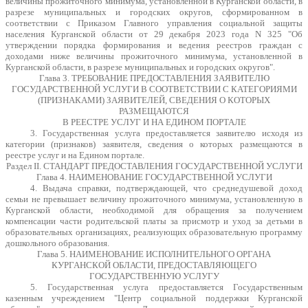
величины прожиточного минимума, установленной в Курганской области, в
разрезе муниципальных и городских округов, сформированном в
соответствии с Приказом Главного управления социальной защиты
населения Курганской области от 29 декабря 2023 года N 325 "Об
утверждении порядка формирования и ведения реестров граждан с
доходами ниже величины прожиточного минимума, установленной в
Курганской области, в разрезе муниципальных и городских округов".
Глава 3. ТРЕБОВАНИЕ ПРЕДОСТАВЛЕНИЯ ЗАЯВИТЕЛЮ
ГОСУДАРСТВЕННОЙ УСЛУГИ В СООТВЕТСТВИИ С КАТЕГОРИЯМИ
(ПРИЗНАКАМИ) ЗАЯВИТЕЛЕЙ, СВЕДЕНИЯ О КОТОРЫХ
РАЗМЕЩАЮТСЯ
В РЕЕСТРЕ УСЛУГ И НА ЕДИНОМ ПОРТАЛЕ
3. Государственная услуга предоставляется заявителю исходя из
категории (признаков) заявителя, сведения о которых размещаются в
реестре услуг и на Едином портале.
Раздел II. СТАНДАРТ ПРЕДОСТАВЛЕНИЯ ГОСУДАРСТВЕННОЙ УСЛУГИ
Глава 4. НАИМЕНОВАНИЕ ГОСУДАРСТВЕННОЙ УСЛУГИ
4. Выдача справки, подтверждающей, что среднедушевой доход
семьи не превышает величину прожиточного минимума, установленную в
Курганской области, необходимой для обращения за получением
компенсации части родительской платы за присмотр и уход за детьми в
образовательных организациях, реализующих образовательную программу
дошкольного образования.
Глава 5. НАИМЕНОВАНИЕ ИСПОЛНИТЕЛЬНОГО ОРГАНА
КУРГАНСКОЙ ОБЛАСТИ, ПРЕДОСТАВЛЯЮЩЕГО
ГОСУДАРСТВЕННУЮ УСЛУГУ
5. Государственная услуга предоставляется Государственным
казенным учреждением "Центр социальной поддержки Курганской