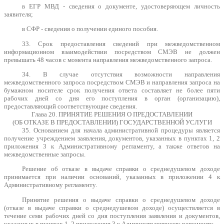
в ЕГР МВД - сведения о документе, удостоверяющем личность
заявителя;
в СФР - сведения о получении единого пособия.
33. Срок предоставления сведений при межведомственном
информационном взаимодействии посредством СМЭВ не должен
превышать 48 часов с момента направления межведомственного запроса.
34. В случае отсутствия возможности направления
межведомственного запроса посредством СМЭВ и направления запроса на
бумажном носителе срок получения ответа составляет не более пяти
рабочих дней со дня его поступления в орган (организацию),
предоставляющий соответствующие сведения.
Глава 20. ПРИНЯТИЕ РЕШЕНИЯ О ПРЕДОСТАВЛЕНИИ
(ОБ ОТКАЗЕ В ПРЕДОСТАВЛЕНИИ) ГОСУДАРСТВЕННОЙ УСЛУГИ
35. Основанием для начала административной процедуры является
получение учреждением заявления, документов, указанных в пунктах 1, 2
приложения 3 к Административному регламенту, а также ответов на
межведомственные запросы.
Решение об отказе в выдаче справки о среднедушевом доходе
принимается при наличии оснований, указанных в приложении 4 к
Административному регламенту.
Принятие решения о выдаче справки о среднедушевом доходе
(отказе в выдаче справки о среднедушевом доходе) осуществляется в
течение семи рабочих дней со дня поступления заявления и документов,
указанных в пунктах 1, 2 приложения 3 к Административному регламенту.