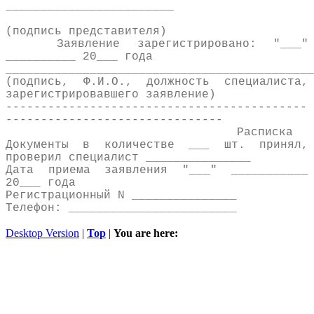
________________________
(подпись представителя)
Заявление зарегистрировано: "___"
__________ 20___ года
____________________________________________
(подпись, Ф.И.О., должность специалиста,
зарегистрировавшего заявление)
-------------------------------------------
-------------------------------
Расписка
Документы в количестве ___ шт. принял,
проверил специалист _______________
Дата приема заявления "___" ___________
20___ года
Регистрационный N _______________
Телефон: ________________________
Desktop Version
|
Top
|
You are here: