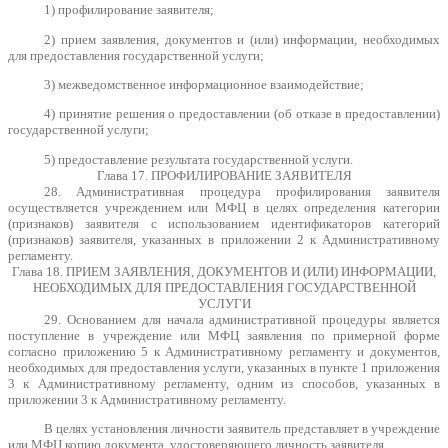
1) профилирование заявителя;
2) прием заявления, документов и (или) информации, необходимых
для предоставления государственной услуги;
3) межведомственное информационное взаимодействие;
4) принятие решения о предоставлении (об отказе в предоставлении)
государственной услуги;
5) предоставление результата государственной услуги.
Глава 17. ПРОФИЛИРОВАНИЕ ЗАЯВИТЕЛЯ
28. Административная процедура профилирования заявителя
осуществляется учреждением или МФЦ в целях определения категории
(признаков) заявителя с использованием идентификаторов категорий
(признаков) заявителя, указанных в приложении 2 к Административному
регламенту.
Глава 18. ПРИЕМ ЗАЯВЛЕНИЯ, ДОКУМЕНТОВ И (ИЛИ) ИНФОРМАЦИИ,
НЕОБХОДИМЫХ ДЛЯ ПРЕДОСТАВЛЕНИЯ ГОСУДАРСТВЕННОЙ
УСЛУГИ
29. Основанием для начала административной процедуры является
поступление в учреждение или МФЦ заявления по примерной форме
согласно приложению 5 к Административному регламенту и документов,
необходимых для предоставления услуги, указанных в пункте 1 приложения
3 к Административному регламенту, одним из способов, указанных в
приложении 3 к Административному регламенту.
В целях установления личности заявитель представляет в учреждение
или МФЦ копию документа, удостоверяющего личность заявителя.