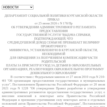
ДЕПАРТАМЕНТ СОЦИАЛЬНОЙ ПОЛИТИКИ КУРГАНСКОЙ ОБЛАСТИ
ПРИКАЗ
от 25 июня 2026 г. N 178/Пр
ОБ УТВЕРЖДЕНИИ АДМИНИСТРАТИВНОГО РЕГЛАМЕНТА
ПРЕДОСТАВЛЕНИЯ
ГОСУДАРСТВЕННОЙ УСЛУГИ "ВЫДАЧА СПРАВКИ,
ПОДТВЕРЖДАЮЩЕЙ, ЧТО
СРЕДНЕДУШЕВОЙ ДОХОД СЕМЬИ НЕ ПРЕВЫШАЕТ ВЕЛИЧИНУ
ПРОЖИТОЧНОГО
МИНИМУМА, УСТАНОВЛЕННУЮ В КУРГАНСКОЙ ОБЛАСТИ,
НЕОБХОДИМОЙ
ДЛЯ ОБРАЩЕНИЯ ЗА ПОЛУЧЕНИЕМ КОМПЕНСАЦИИ ЧАСТИ
РОДИТЕЛЬСКОЙ
ПЛАТЫ ЗА ПРИСМОТР И УХОД ЗА ДЕТЬМИ В ОБРАЗОВАТЕЛЬНЫХ
ОРГАНИЗАЦИЯХ, РЕАЛИЗУЮЩИХ ОБРАЗОВАТЕЛЬНУЮ ПРОГРАММУ
ДОШКОЛЬНОГО ОБРАЗОВАНИЯ"
В соответствии с Федеральным законом от 27 июля 2010 года N 210-
ФЗ "Об организации предоставления государственных и муниципальных
услуг", Постановлением Правительства Российской Федерации от 20 июля
2021 года N 1228 "Об утверждении Правил разработки и утверждения
административных регламентов предоставления государственных услуг, о
внесении изменений в некоторые акты Правительства Российской
Федерации и признании утратившими силу некоторых актов и отдельных
положений актов Правительства Российской Федерации", Постановлением