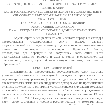
КУРГАНСКОЙ
ОБЛАСТИ, НЕОБХОДИМОЙ ДЛЯ ОБРАЩЕНИЯ ЗА ПОЛУЧЕНИЕМ
КОМПЕНСАЦИИ
ЧАСТИ РОДИТЕЛЬСКОЙ ПЛАТЫ ЗА ПРИСМОТР И УХОД ЗА ДЕТЬМИ В
ОБРАЗОВАТЕЛЬНЫХ ОРГАНИЗАЦИЯХ, РЕАЛИЗУЮЩИХ
ОБРАЗОВАТЕЛЬНУЮ
ПРОГРАММУ ДОШКОЛЬНОГО ОБРАЗОВАНИЯ"
Раздел I. ОБЩИЕ ПОЛОЖЕНИЯ
Глава 1. ПРЕДМЕТ РЕГУЛИРОВАНИЯ АДМИНИСТРАТИВНОГО
РЕГЛАМЕНТА
1. Административный регламент устанавливает порядок и стандарт
предоставления государственной услуги "Выдача справки,
подтверждающей, что среднедушевой доход семьи не превышает величину
прожиточного минимума, установленную в Курганской области,
необходимой для обращения за получением компенсации части
родительской платы за присмотр и уход за детьми в образовательных
организациях, реализующих образовательную программу дошкольного
образования".
Глава 2. КРУГ ЗАЯВИТЕЛЕЙ
2. Заявителем при предоставлении государственной услуги (перечень
условных обозначений и сокращений приведен в приложении 1 к
Административному регламенту) является один из родителей (законных
представителей), имеющий среднедушевой доход семьи, не превышающий
величину прожиточного минимума, установленную в Курганской области, и
являющийся получателем ежемесячного пособия в связи с рождением и
воспитанием ребенка в соответствии с Федеральным законом от 19 мая
1995 года N 81-ФЗ "О государственных пособиях гражданам, имеющим
детей" либо состоящий в сводном реестре граждан с доходами ниже