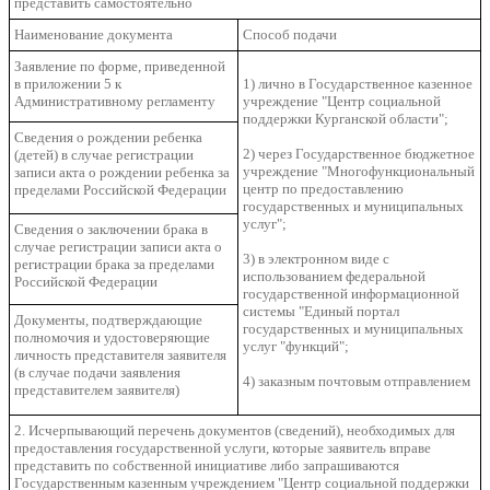
представить самостоятельно
Наименование документа
Способ подачи
Заявление по форме, приведенной
в приложении 5 к
1) лично в Государственное казенное
Административному регламенту
учреждение "Центр социальной
поддержки Курганской области";
Сведения о рождении ребенка
2) через Государственное бюджетное
(детей) в случае регистрации
учреждение "Многофункциональный
записи акта о рождении ребенка за
центр по предоставлению
пределами Российской Федерации
государственных и муниципальных
услуг";
Сведения о заключении брака в
случае регистрации записи акта о
3) в электронном виде с
регистрации брака за пределами
использованием федеральной
Российской Федерации
государственной информационной
системы "Единый портал
Документы, подтверждающие
государственных и муниципальных
полномочия и удостоверяющие
услуг "функций";
личность представителя заявителя
(в случае подачи заявления
4) заказным почтовым отправлением
представителем заявителя)
2. Исчерпывающий перечень документов (сведений), необходимых для
предоставления государственной услуги, которые заявитель вправе
представить по собственной инициативе либо запрашиваются
Государственным казенным учреждением "Центр социальной поддержки