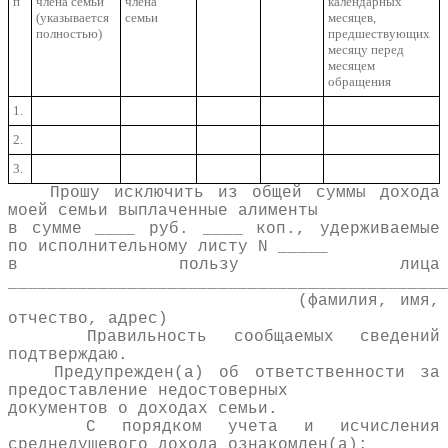
п
члена семьи
члена
календарных
(указывается
семьи
месяцев,
полностью)
предшествующих
месяцу перед
месяцем
обращения
1.
2.
3.
Прошу исключить из общей суммы дохода
моей семьи выплаченные алименты
в сумме ____ руб. ____ коп., удерживаемые
по исполнительному листу N _____
в пользу лица
____________________________________________
(фамилия, имя,
отчество, адрес)
Правильность сообщаемых сведений
подтверждаю.
Предупрежден(а) об ответственности за
предоставление недостоверных
документов о доходах семьи.
С порядком учета и исчисления
среднедушевого дохода ознакомлен(а):