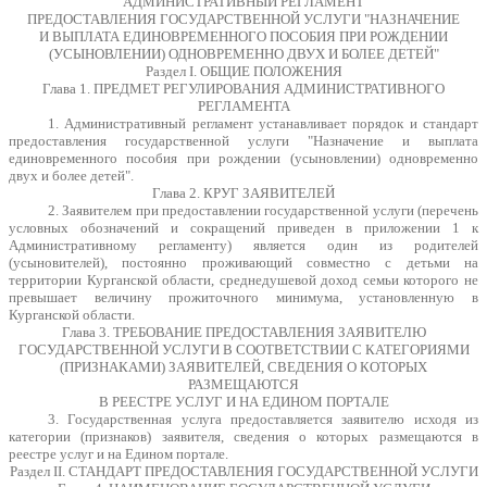
АДМИНИСТРАТИВНЫЙ РЕГЛАМЕНТ
ПРЕДОСТАВЛЕНИЯ ГОСУДАРСТВЕННОЙ УСЛУГИ "НАЗНАЧЕНИЕ
И ВЫПЛАТА ЕДИНОВРЕМЕННОГО ПОСОБИЯ ПРИ РОЖДЕНИИ
(УСЫНОВЛЕНИИ) ОДНОВРЕМЕННО ДВУХ И БОЛЕЕ ДЕТЕЙ"
Раздел I. ОБЩИЕ ПОЛОЖЕНИЯ
Глава 1. ПРЕДМЕТ РЕГУЛИРОВАНИЯ АДМИНИСТРАТИВНОГО
РЕГЛАМЕНТА
1. Административный регламент устанавливает порядок и стандарт
предоставления государственной услуги "Назначение и выплата
единовременного пособия при рождении (усыновлении) одновременно
двух и более детей".
Глава 2. КРУГ ЗАЯВИТЕЛЕЙ
2. Заявителем при предоставлении государственной услуги (перечень
условных обозначений и сокращений приведен в приложении 1 к
Административному регламенту) является один из родителей
(усыновителей), постоянно проживающий совместно с детьми на
территории Курганской области, среднедушевой доход семьи которого не
превышает величину прожиточного минимума, установленную в
Курганской области.
Глава 3. ТРЕБОВАНИЕ ПРЕДОСТАВЛЕНИЯ ЗАЯВИТЕЛЮ
ГОСУДАРСТВЕННОЙ УСЛУГИ В СООТВЕТСТВИИ С КАТЕГОРИЯМИ
(ПРИЗНАКАМИ) ЗАЯВИТЕЛЕЙ, СВЕДЕНИЯ О КОТОРЫХ
РАЗМЕЩАЮТСЯ
В РЕЕСТРЕ УСЛУГ И НА ЕДИНОМ ПОРТАЛЕ
3. Государственная услуга предоставляется заявителю исходя из
категории (признаков) заявителя, сведения о которых размещаются в
реестре услуг и на Едином портале.
Раздел II. СТАНДАРТ ПРЕДОСТАВЛЕНИЯ ГОСУДАРСТВЕННОЙ УСЛУГИ