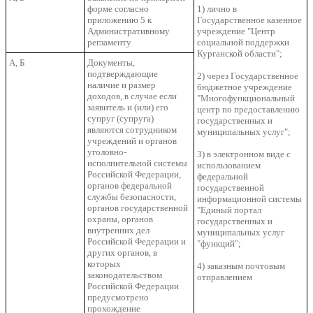
форме согласно
1) лично в
приложению 5 к
Государственное казенное
Административному
учреждение "Центр
регламенту
социальной поддержки
Курганской области";
А, Б
Документы,
подтверждающие
2) через Государственное
наличие и размер
бюджетное учреждение
доходов, в случае если
"Многофункциональный
заявитель и (или) его
центр по предоставлению
супруг (супруга)
государственных и
являются сотрудником
муниципальных услуг";
учреждений и органов
уголовно-
3) в электронном виде с
исполнительной системы
использованием
Российской Федерации,
федеральной
органов федеральной
государственной
службы безопасности,
информационной системы
органов государственной
"Единый портал
охраны, органов
государственных и
внутренних дел
муниципальных услуг
Российской Федерации и
"функций";
других органов, в
которых
4) заказным почтовым
законодательством
отправлением
Российской Федерации
предусмотрено
прохождение