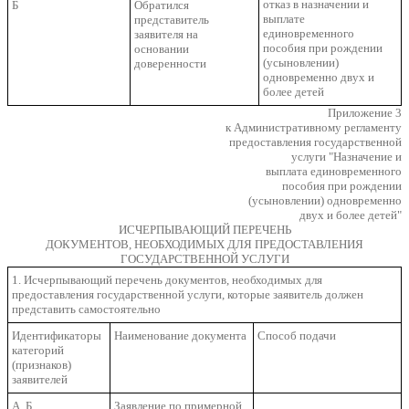
отказ в назначении и
Б
Обратился
выплате
представитель
единовременного
заявителя на
пособия при рождении
основании
(усыновлении)
доверенности
одновременно двух и
более детей
Приложение 3
к Административному регламенту
предоставления государственной
услуги "Назначение и
выплата единовременного
пособия при рождении
(усыновлении) одновременно
двух и более детей"
ИСЧЕРПЫВАЮЩИЙ ПЕРЕЧЕНЬ
ДОКУМЕНТОВ, НЕОБХОДИМЫХ ДЛЯ ПРЕДОСТАВЛЕНИЯ
ГОСУДАРСТВЕННОЙ УСЛУГИ
1. Исчерпывающий перечень документов, необходимых для
предоставления государственной услуги, которые заявитель должен
представить самостоятельно
Идентификаторы
Наименование документа
Способ подачи
категорий
(признаков)
заявителей
А, Б
Заявление по примерной