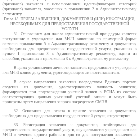
(признаков) заявителя с использованием идентификаторов категорий
(признаков) заявителя, указанных в приложении 2 к Административному
регламенту.
Глава 18. ПРИЕМ ЗАЯВЛЕНИЯ, ДОКУМЕНТОВ И (ИЛИ) ИНФОРМАЦИИ,
НЕОБХОДИМЫХ ДЛЯ ПРЕДОСТАВЛЕНИЯ ГОСУДАРСТВЕННОЙ
УСЛУГИ
31. Основанием для начала административной процедуры является
поступление в учреждение или МФЦ заявления по примерной форме
согласно приложению 5 к Административному регламенту и документов,
необходимых для предоставления государственной услуги, указанных в
пункте 1 приложения 3 к Административному регламенту, одним из
способов, указанных в приложении 3 к Административному регламенту.
В целях установления личности заявитель представляет в учреждение
или МФЦ копию документа, удостоверяющего личность заявителя.
В случае направления заявления посредством Единого портала
сведения из документа, удостоверяющего личность заявителя,
формируются при подтверждении учетной записи в ЕСИА из состава
соответствующих данных указанной учетной записи и могут быть
проверены путем направления запроса посредством СМЭВ.
32. Основания для отказа в приеме заявления и документов,
необходимых для предоставления государственной услуги, отсутствуют.
33. Регистрация заявления и документов, необходимых для
предоставления государственной услуги, осуществляется учреждением или
МФЦ в течение одного рабочего дня со дня поступления заявления и