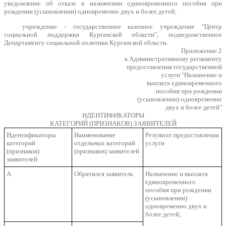
уведомление об отказе в назначении единовременного пособия при
рождении (усыновлении) одновременно двух и более детей;
учреждение - государственное казенное учреждение "Центр
социальной поддержки Курганской области", подведомственное
Департаменту социальной политики Курганской области.
Приложение 2
к Административному регламенту
предоставления государственной
услуги "Назначение и
выплата единовременного
пособия при рождении
(усыновлении) одновременно
двух и более детей"
ИДЕНТИФИКАТОРЫ
КАТЕГОРИЙ (ПРИЗНАКОВ) ЗАЯВИТЕЛЕЙ
Идентификаторы
Наименование
Результат предоставления
категорий
отдельных категорий
услуги
(признаков)
(признаков) заявителей
заявителей
А
Обратился заявитель
Назначение и выплата
единовременного
пособия при рождении
(усыновлении)
одновременно двух и
более детей;