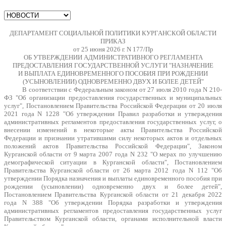
ДЕПАРТАМЕНТ СОЦИАЛЬНОЙ ПОЛИТИКИ КУРГАНСКОЙ ОБЛАСТИ
ПРИКАЗ
от 25 июня 2026 г. N 177/Пр
ОБ УТВЕРЖДЕНИИ АДМИНИСТРАТИВНОГО РЕГЛАМЕНТА
ПРЕДОСТАВЛЕНИЯ ГОСУДАРСТВЕННОЙ УСЛУГИ "НАЗНАЧЕНИЕ
И ВЫПЛАТА ЕДИНОВРЕМЕННОГО ПОСОБИЯ ПРИ РОЖДЕНИИ
(УСЫНОВЛЕНИИ) ОДНОВРЕМЕННО ДВУХ И БОЛЕЕ ДЕТЕЙ"
В соответствии с Федеральным законом от 27 июля 2010 года N 210-
ФЗ "Об организации предоставления государственных и муниципальных
услуг", Постановлением Правительства Российской Федерации от 20 июля
2021 года N 1228 "Об утверждении Правил разработки и утверждения
административных регламентов предоставления государственных услуг, о
внесении изменений в некоторые акты Правительства Российской
Федерации и признании утратившими силу некоторых актов и отдельных
положений актов Правительства Российской Федерации", Законом
Курганской области от 9 марта 2007 года N 232 "О мерах по улучшению
демографической ситуации в Курганской области", Постановлением
Правительства Курганской области от 26 марта 2012 года N 112 "Об
утверждении Порядка назначения и выплаты единовременного пособия при
рождении (усыновлении) одновременно двух и более детей",
Постановлением Правительства Курганской области от 21 декабря 2022
года N 388 "Об утверждении Порядка разработки и утверждения
административных регламентов предоставления государственных услуг
Правительством Курганской области, органами исполнительной власти