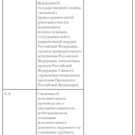
федеральной
государственной службы,
связанной с
правоохранительной
деятельностью (за
исключением
военнослужащих,
сотрудников войск
национальной гвардии
Российской Федерации,
органов принудительного
исполнения Российской
Федерации, таможенных
органов Российской
Федерации, Главного
управления специальных
программ Президента
Российской Федерации)
А, Б
Сведения об
исполнительном
производстве о
взыскании алиментов,
возбужденном на
основании
исполнительного
документа, выданного на
основании судебного