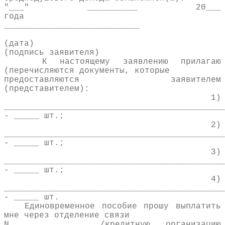
"___" __________ 20___
года
___________________________
(дата)
(подпись заявителя)
К настоящему заявлению прилагаю
(перечисляются документы, которые
предоставляются заявителем
(представителем):
1)
____________________________________________
- _____ шт.;
2)
____________________________________________
- _____ шт.;
3)
____________________________________________
- _____ шт.;
4)
____________________________________________
- _____ шт.
Единовременное пособие прошу выплатить
мне через отделение связи
N _______________/кредитную организацию