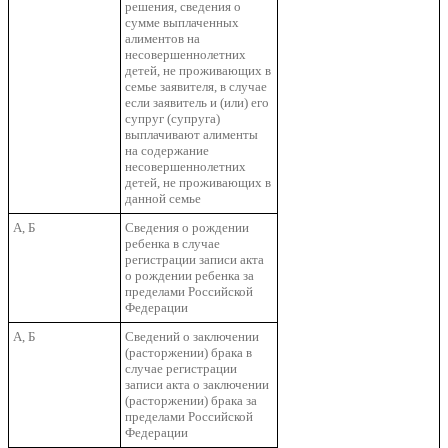
решения, сведения о
сумме выплаченных
алиментов на
несовершеннолетних
детей, не проживающих в
семье заявителя, в случае
если заявитель и (или) его
супруг (супруга)
выплачивают алименты
на содержание
несовершеннолетних
детей, не проживающих в
данной семье
А, Б
Сведения о рождении
ребенка в случае
регистрации записи акта
о рождении ребенка за
пределами Российской
Федерации
А, Б
Сведений о заключении
(расторжении) брака в
случае регистрации
записи акта о заключении
(расторжении) брака за
пределами Российской
Федерации