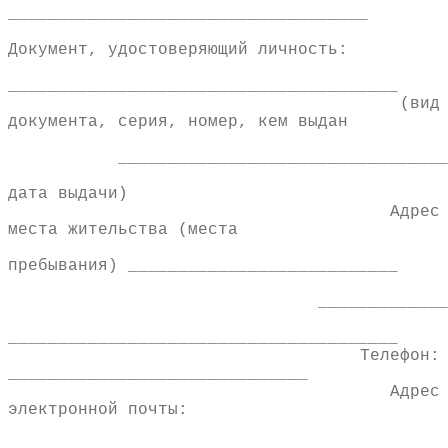
____________________________________
Документ, удостоверяющий личность:
_______________________________________
(вид
документа, серия, номер, кем выдан
__________________________________
дата выдачи)
Адрес
места жительства (места
пребывания) ___________________________
________________________
_______________________________________
Телефон:
______________________________
Адрес
электронной почты:
_______________________________________